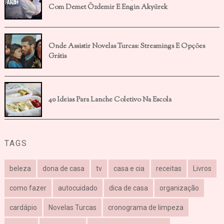
Com Demet Özdemir E Engin Akyürek
Onde Assistir Novelas Turcas: Streamings E Opções
Grátis
40 Ideias Para Lanche Coletivo Na Escola
TAGS
beleza
dona de casa
tv
casa e cia
receitas
Livros
como fazer
autocuidado
dica de casa
organização
cardápio
Novelas Turcas
cronograma de limpeza