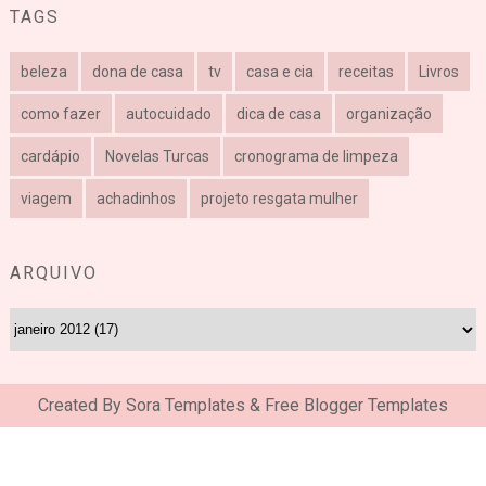
TAGS
beleza
dona de casa
tv
casa e cia
receitas
Livros
como fazer
autocuidado
dica de casa
organização
cardápio
Novelas Turcas
cronograma de limpeza
viagem
achadinhos
projeto resgata mulher
ARQUIVO
Created By
Sora Templates
&
Free Blogger Templates