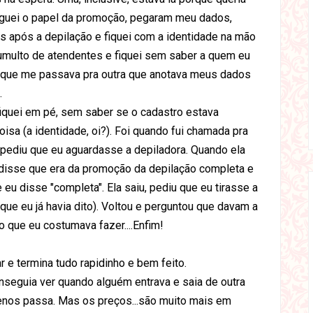
eguei o papel da promoção, pegaram meu dados,
os após a depilação e fiquei com a identidade na mão
umulto de atendentes e fiquei sem saber a quem eu
a, que me passava pra outra que anotava meus dados
.
fiquei em pé, sem saber se o cadastro estava
isa (a identidade, oi?). Foi quando fui chamada pra
 pediu que eu aguardasse a depiladora. Quando ela
, disse que era da promoção da depilação completa e
eu disse "completa". Ela saiu, pediu que eu tirasse a
o que eu já havia dito). Voltou e perguntou que davam a
 que eu costumava fazer....Enfim!
r e termina tudo rapidinho e bem feito.
nseguia ver quando alguém entrava e saia de outra
 Menos passa. Mas os preços...são muito mais em