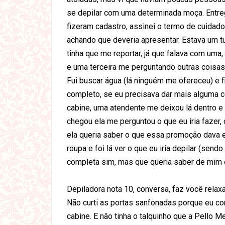
se depilar com uma determinada moça. Entr
fizeram cadastro, assinei o termo de cuidad
achando que deveria apresentar. Estava um t
tinha que me reportar, já que falava com um
e uma terceira me perguntando outras coisas
Fui buscar água (lá ninguém me ofereceu) e 
completo, se eu precisava dar mais alguma co
cabine, uma atendente me deixou lá dentro e
chegou ela me perguntou o que eu iria fazer
ela queria saber o que essa promoção dava e 
roupa e foi lá ver o que eu iria depilar (send
completa sim, mas que queria saber de mim o
Depiladora nota 10, conversa, faz você relaxa
Não curti as portas sanfonadas porque eu co
cabine. E não tinha o talquinho que a Pello