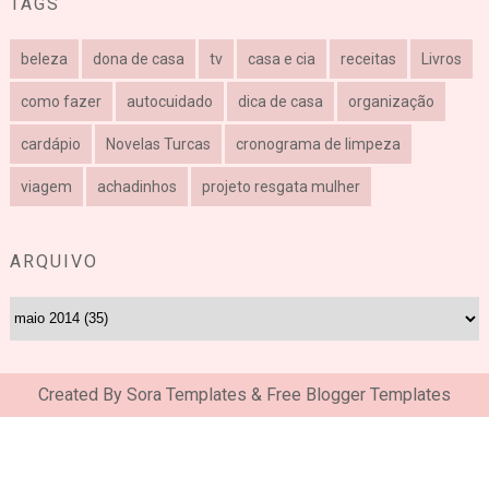
TAGS
beleza
dona de casa
tv
casa e cia
receitas
Livros
como fazer
autocuidado
dica de casa
organização
cardápio
Novelas Turcas
cronograma de limpeza
viagem
achadinhos
projeto resgata mulher
ARQUIVO
Created By
Sora Templates
&
Free Blogger Templates