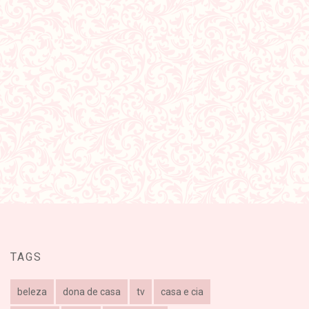
TAGS
beleza
dona de casa
tv
casa e cia