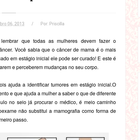
bro 06, 2013
Por:
Priscilla
lembrar que todas as mulheres devem fazer o
câncer. Você sabia que o câncer de mama é o mais
do em estágio inicial ele pode ser curado! E este é
idarem e perceberem mudanças no seu corpo.
s ajuda a identificar tumores em estágio inicial.O
to e que ajuda a mulher a saber o que de diferente
ulo no seio já procurar o médico, é meio caminho
oexame não substitui a mamografia como forma de
imeiro passo.