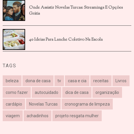
Onde Assistir Novelas Turcas: Streamings E Opções
Grátis
40 Ideias Para Lanche Coletivo Na Escola
TAGS
beleza
dona de casa
tv
casa e cia
receitas
Livros
como fazer
autocuidado
dica de casa
organização
cardápio
Novelas Turcas
cronograma de limpeza
viagem
achadinhos
projeto resgata mulher