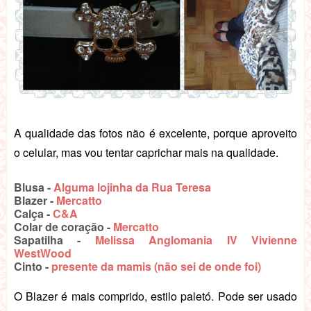
A qualidade das fotos não é excelente, porque aproveito
o celular, mas vou tentar caprichar mais na qualidade.
Blusa -
Alguma lojinha da Rua Teresa
Blazer -
Mercatto
Calça -
C&A
Colar de coração -
Mercatto
Sapatilha -
Melissa Anglomania IV Vivienne
WestWood
Cinto -
presente da mamis (não sei de onde foi)
O Blazer é mais comprido, estilo paletó. Pode ser usado