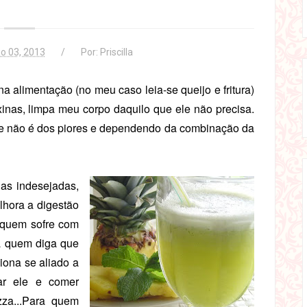
o 03, 2013
Por:
Priscilla
alimentação (no meu caso leia-se queijo e fritura)
xinas, limpa meu corpo daquilo que ele não precisa.
 ele não é dos piores e dependendo da combinação da
as indesejadas,
elhora a digestão
 quem sofre com
Há quem diga que
iona se aliado a
ar ele e comer
zza...Para quem