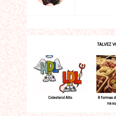
TALVEZ V
Colesterol Alto
8 formas de
na s