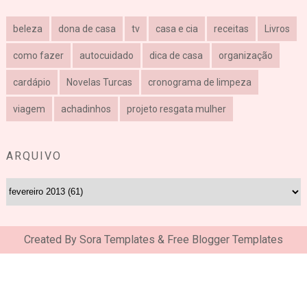
beleza
dona de casa
tv
casa e cia
receitas
Livros
como fazer
autocuidado
dica de casa
organização
cardápio
Novelas Turcas
cronograma de limpeza
viagem
achadinhos
projeto resgata mulher
ARQUIVO
Created By
Sora Templates
&
Free Blogger Templates