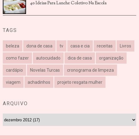
40 Ideias Para Lanche Coletivo Na Escola
TAGS
beleza
dona de casa
tv
casa e cia
receitas
Livros
como fazer
autocuidado
dica de casa
organização
cardápio
Novelas Turcas
cronograma de limpeza
viagem
achadinhos
projeto resgata mulher
ARQUIVO