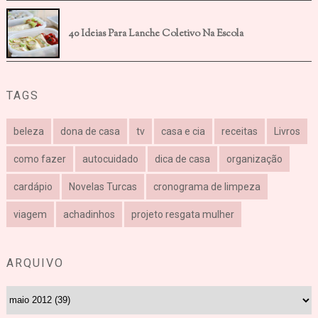
40 Ideias Para Lanche Coletivo Na Escola
TAGS
beleza
dona de casa
tv
casa e cia
receitas
Livros
como fazer
autocuidado
dica de casa
organização
cardápio
Novelas Turcas
cronograma de limpeza
viagem
achadinhos
projeto resgata mulher
ARQUIVO