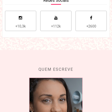
Redes Sociais
+10,3k
+112k
+2600
QUEM ESCREVE