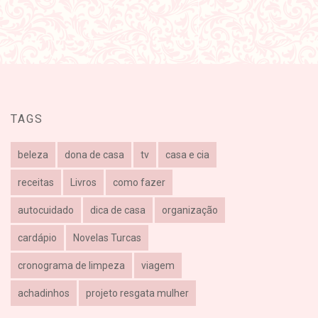
TAGS
beleza
dona de casa
tv
casa e cia
receitas
Livros
como fazer
autocuidado
dica de casa
organização
cardápio
Novelas Turcas
cronograma de limpeza
viagem
achadinhos
projeto resgata mulher