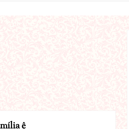
mília ê