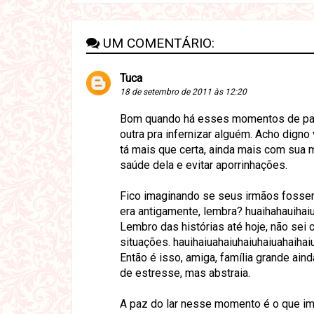
UM COMENTÁRIO:
Tuca
18 de setembro de 2011 às 12:20
Bom quando há esses momentos de paz,
outra pra infernizar alguém. Acho dign
tá mais que certa, ainda mais com sua
saúde dela e evitar aporrinhações.
Fico imaginando se seus irmãos fossem
era antigamente, lembra? huaihahauihai
Lembro das histórias até hoje, não se
situações. hauihaiuahaiuhaiuhaiuahaihai
Então é isso, amiga, família grande ai
de estresse, mas abstraia.
A paz do lar nesse momento é o que imp