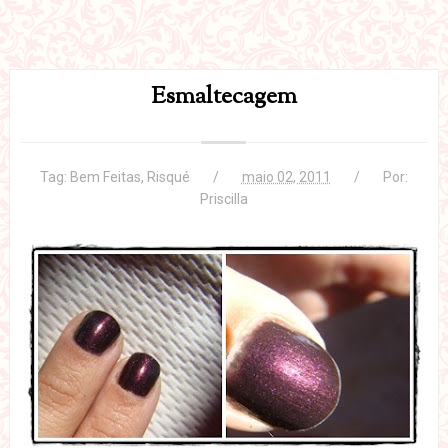
Esmaltecagem
Tag:
Bem Feitas
,
Risqué
maio 02, 2011
Por:
Priscilla