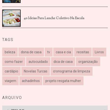
40 Ideias Para Lanche Coletivo Na Escola
TAGS
beleza
dona de casa
tv
casa e cia
receitas
Livros
como fazer
autocuidado
dica de casa
organização
cardápio
Novelas Turcas
cronograma de limpeza
viagem
achadinhos
projeto resgata mulher
ARQUIVO