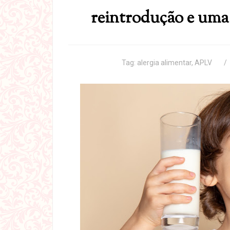
reintrodução e uma
Tag:
alergia alimentar
,
APLV