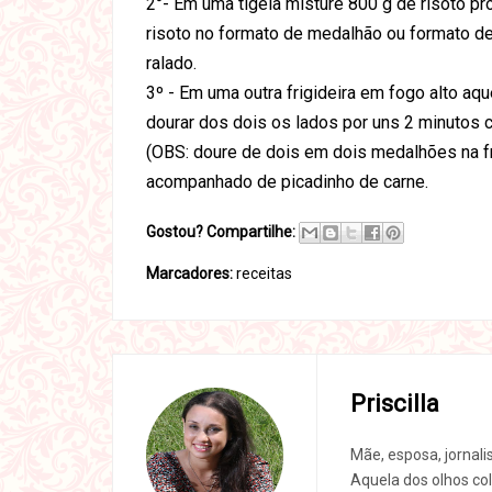
2°- Em uma tigela misture 800 g de risoto 
risoto no formato de medalhão ou formato d
ralado.
3º - Em uma outra frigideira em fogo alto aq
dourar dos dois os lados por uns 2 minutos 
(OBS: doure de dois em dois medalhões na fri
acompanhado de picadinho de carne.
Gostou? Compartilhe:
Marcadores:
receitas
Priscilla
Mãe, esposa, jornali
Aquela dos olhos col