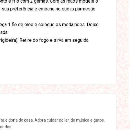
pronto e frio com 2 gemas. Com as mãos modele o
e sua preferência e empane no queijo parmesão
ueça 1 fio de óleo e coloque os medalhões. Deixe
cada.
gideira). Retire do fogo e sirva em seguida
sta e dona de casa. Adora cuidar do lar, de música e gatos.
oridos.