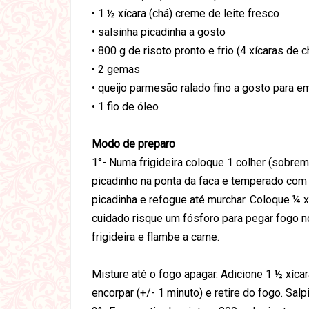
• 1 ½ xícara (chá) creme de leite fresco
• salsinha picadinha a gosto
• 800 g de risoto pronto e frio (4 xícaras de c
• 2 gemas
• queijo parmesão ralado fino a gosto para e
• 1 fio de óleo
Modo de preparo
1°- Numa frigideira coloque 1 colher (sobre
picadinho na ponta da faca e temperado com 
picadinha e refogue até murchar. Coloque ¼
cuidado risque um fósforo para pegar fogo 
frigideira e flambe a carne.
Misture até o fogo apagar. Adicione 1 ½ xícar
encorpar (+/- 1 minuto) e retire do fogo. Sal