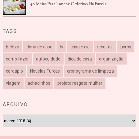
40 Ideias Para Lanche Coletivo Na Escola
TAGS
beleza
dona de casa
tv
casa e cia
receitas
Livros
como fazer
autocuidado
dica de casa
organização
cardápio
Novelas Turcas
cronograma de limpeza
viagem
achadinhos
projeto resgata mulher
ARQUIVO