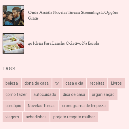
Onde Assistir Novelas Turcas: Streamings E Opções
Grátis
40 Ideias Para Lanche Coletivo Na Escola
TAGS
beleza
dona de casa
tv
casa e cia
receitas
Livros
como fazer
autocuidado
dica de casa
organização
cardápio
Novelas Turcas
cronograma de limpeza
viagem
achadinhos
projeto resgata mulher