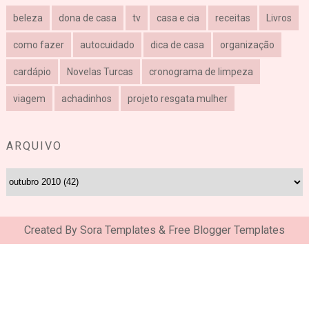
beleza
dona de casa
tv
casa e cia
receitas
Livros
como fazer
autocuidado
dica de casa
organização
cardápio
Novelas Turcas
cronograma de limpeza
viagem
achadinhos
projeto resgata mulher
ARQUIVO
Created By
Sora Templates
&
Free Blogger Templates