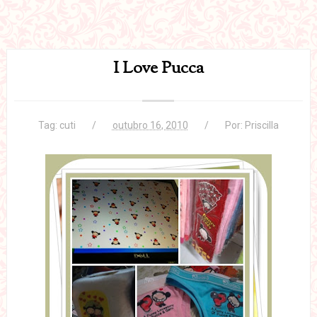
I Love Pucca
Tag:
cuti
outubro 16, 2010
Por:
Priscilla