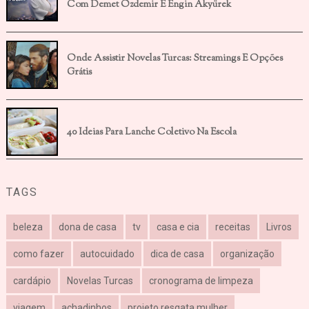
Com Demet Özdemir E Engin Akyürek
Onde Assistir Novelas Turcas: Streamings E Opções
Grátis
40 Ideias Para Lanche Coletivo Na Escola
TAGS
beleza
dona de casa
tv
casa e cia
receitas
Livros
como fazer
autocuidado
dica de casa
organização
cardápio
Novelas Turcas
cronograma de limpeza
viagem
achadinhos
projeto resgata mulher