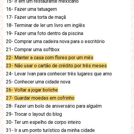
15- Ir em um restaurante mexicano
16- Fazer uma tatuagem
17- Fazer uma torta de maçã
18- Terminar de ler um livro em inglês
19- Fazer uma foto dentro da piscina
20- Comprar uma cadeira nova para o escritório
21- Comprar uma softbox
22- Manter a casa com flores por um mês
23- Não usar o cartão de crédito por três meses
24- Levar Ivan para conhecer três lugares que amo
25- Conhecer uma cidade nova
26- Voltar a jogar boliche
27- Guardar moedas em cofrinho
28- Fazer um bolo de aniversário para alguém
29- Trocar o layout do blog
30- Ter um espelho de corpo inteiro
31- Ir a um ponto turístico da minha cidade