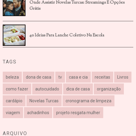
Onde Assistir Novelas Turcas: Streamings E Opções
Grátis
40 Ideias Para Lanche Coletivo Na Escola
TAGS
beleza
dona de casa
tv
casa e cia
receitas
Livros
como fazer
autocuidado
dica de casa
organização
cardápio
Novelas Turcas
cronograma de limpeza
viagem
achadinhos
projeto resgata mulher
ARQUIVO