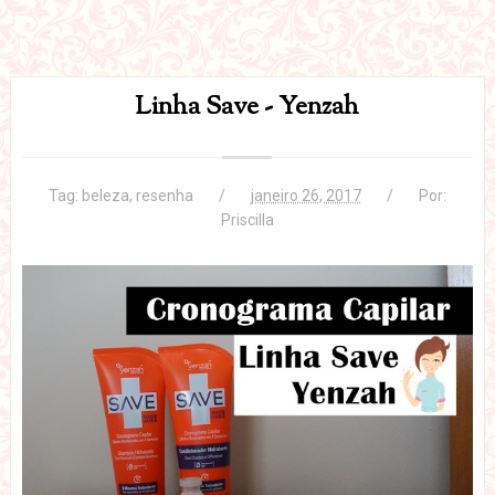
Linha Save - Yenzah
Tag:
beleza
,
resenha
janeiro 26, 2017
Por:
Priscilla