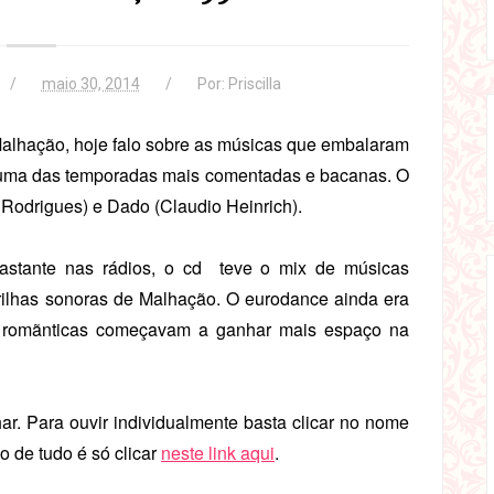
maio 30, 2014
Por:
Priscilla
Malhação, hoje falo sobre as músicas que embalaram
i uma das temporadas mais comentadas e bacanas. O
a Rodrigues) e Dado (Claudio Heinrich).
stante nas rádios, o cd teve o mix de músicas
 trilhas sonoras de Malhação. O eurodance ainda era
s romãnticas começavam a ganhar mais espaço na
r. Para ouvir individualmente basta clicar no nome
 de tudo é só clicar
neste link aqui
.