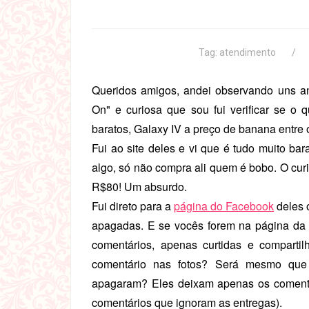
Tag:
atendimento
Queridos amigos, andei observando uns a
On" e curiosa que sou fui verificar se o
baratos, Galaxy IV a preço de banana entre 
Fui ao site deles e vi que é tudo muito ba
algo, só não compra ali quem é bobo. O curi
R$80! Um absurdo.
Fui direto para a
página do Facebook
deles 
apagadas. E se vocês forem na página d
comentários, apenas curtidas e comparti
comentário nas fotos? Será mesmo qu
apagaram? Eles deixam apenas os comentá
comentários que ignoram as entregas).