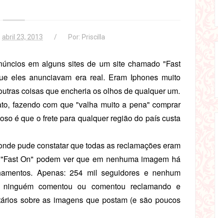
abril 23, 2013
Por:
Priscilla
núncios em alguns sites de um site chamado "Fast
 que eles anunciavam era real. Eram Iphones muito
outras coisas que encheria os olhos de qualquer um.
rato, fazendo com que "valha muito a pena" comprar
oso é que o frete para qualquer região do país custa
onde pude constatar que todas as reclamações eram
a "Fast On" podem ver que em nenhuma imagem há
lhamentos. Apenas: 254 mil seguidores e nenhum
e ninguém comentou ou comentou reclamando e
rios sobre as imagens que postam (e são poucos