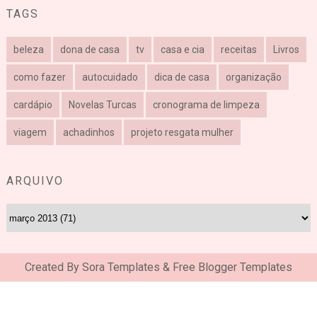
TAGS
beleza
dona de casa
tv
casa e cia
receitas
Livros
como fazer
autocuidado
dica de casa
organização
cardápio
Novelas Turcas
cronograma de limpeza
viagem
achadinhos
projeto resgata mulher
ARQUIVO
Created By
Sora Templates
&
Free Blogger Templates