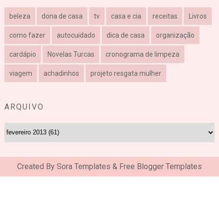
beleza
dona de casa
tv
casa e cia
receitas
Livros
como fazer
autocuidado
dica de casa
organização
cardápio
Novelas Turcas
cronograma de limpeza
viagem
achadinhos
projeto resgata mulher
ARQUIVO
Created By
Sora Templates
&
Free Blogger Templates