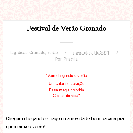
Festival de Verão Granado
Tag:
dicas
,
Granado
,
verão
novembro 16, 2011
Por:
Priscilla
"Vem chegando o verão
Um calor no coração
Essa magia colorida
Coisas da vida"
Cheguei chegando e trago uma novidade bem bacana pra
quem ama o verão!