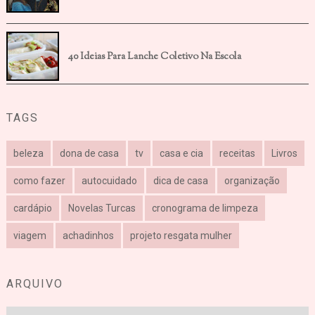
40 Ideias Para Lanche Coletivo Na Escola
TAGS
beleza
dona de casa
tv
casa e cia
receitas
Livros
como fazer
autocuidado
dica de casa
organização
cardápio
Novelas Turcas
cronograma de limpeza
viagem
achadinhos
projeto resgata mulher
ARQUIVO