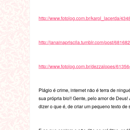
http://www.fotolog.com.br/karol_lacerda/43
http://janainapriscila.tumblr.com/post/6816
http://www.fotolog.com.br/dezzalopes/6135
Plágio é crime, internet não é terra de ningu
sua própria bio!! Gente, pelo amor de Deus
dizer o que é, de criar um pequeno texto de s