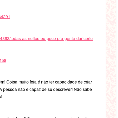
484291
824363/todas-as-noites-eu-peco-pra-gente-dar-certo
6458
ém! Coisa muito feia é não ter capacidade de criar
! A pessoa não é capaz de se descrever! Não sabe
i.