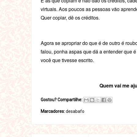
E as que copiam e não dão os créditos, cad
virtuais. Aos poucos as pessoas vão aprende
Quer copiar, dê os créditos.
Agora se apropriar do que é de outro é rou
falou, ponha aspas que dá a entender que 
você que tivesse escrito.
Quem vai me aju
Gostou? Compartilhe:
Marcadores:
desabafo