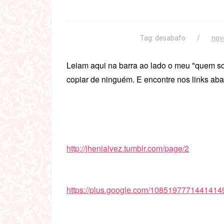
Tag:
desabafo
nov
Leiam aqui na barra ao lado o meu "quem so
copiar de ninguém. E encontre nos links ab
http://jhenialvez.tumblr.com/page/2
https://plus.google.com/1085197771441414