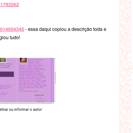
101783262
96014004345
- essa daqui copiou a descrição toda e
giou tudo!
etirar ou informar o autor