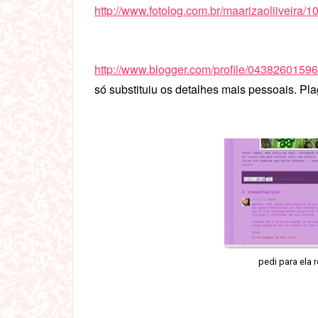
http://www.fotolog.com.br/maarizaoliiveira/
http://www.blogger.com/profile/043826015
só substituiu os detalhes mais pessoais. Pla
pedi para ela r