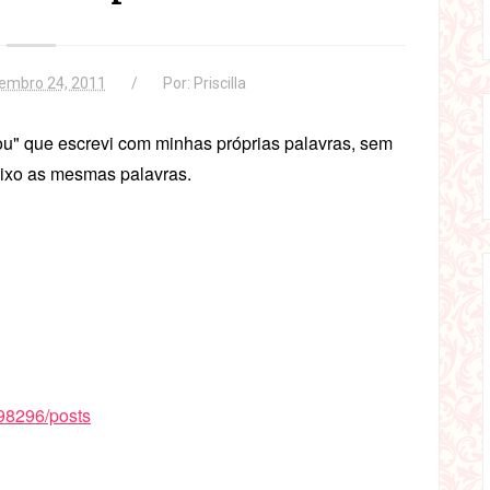
embro 24, 2011
Por:
Priscilla
u" que escrevi com minhas próprias palavras, sem
aixo as mesmas palavras.
98296/posts