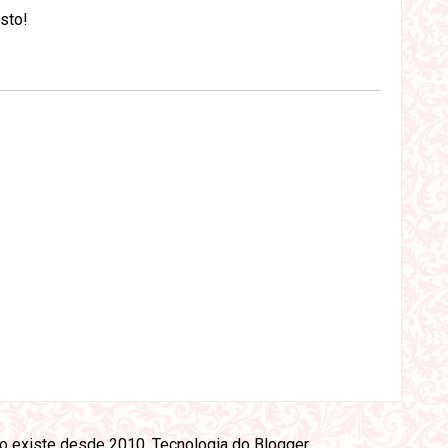
osto!
ão existe desde 2010. Tecnologia do
Blogger
.