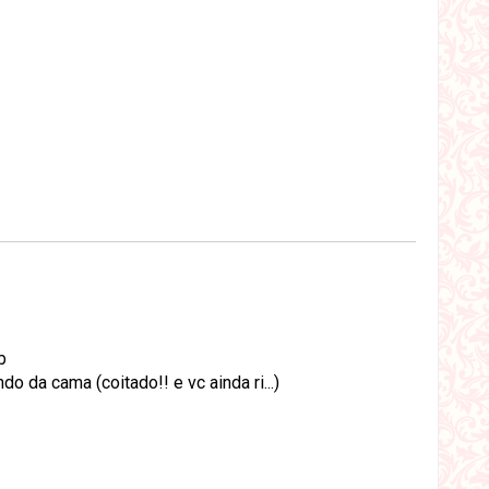
b
do da cama (coitado!! e vc ainda ri...)