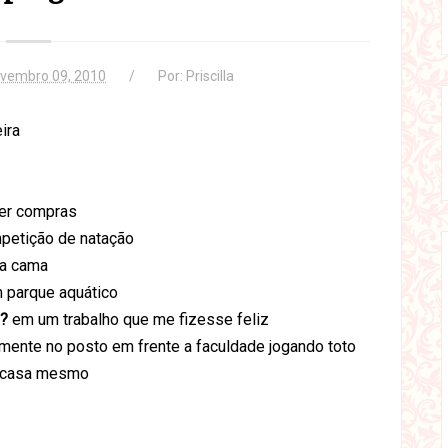
vembro 09, 2010
Por:
Priscilla
ira
er compras
etição de natação
na cama
parque aquático
s?
em um trabalho que me fizesse feliz
ente no posto em frente a faculdade jogando toto
casa mesmo