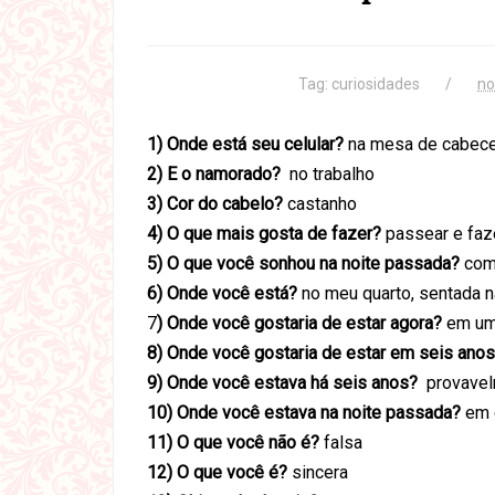
Tag:
curiosidades
no
1) Onde está seu celular?
na mesa de cabece
2) E o namorado?
no trabalho
3) Cor do cabelo?
castanho
4) O que mais gosta de fazer?
passear e faz
5) O que você sonhou na noite passada?
comp
6) Onde você está?
no meu quarto, sentada 
7
) Onde você gostaria de estar agora?
em um 
8) Onde você gostaria de estar em seis ano
9) Onde você estava há seis anos?
provavelm
10) Onde você estava na noite passada?
em 
11) O que você não é?
falsa
12) O que você é?
sincera