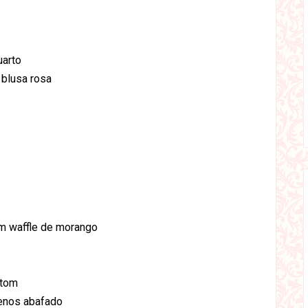
uarto
 blusa rosa
m waffle de morango
tom
enos abafado