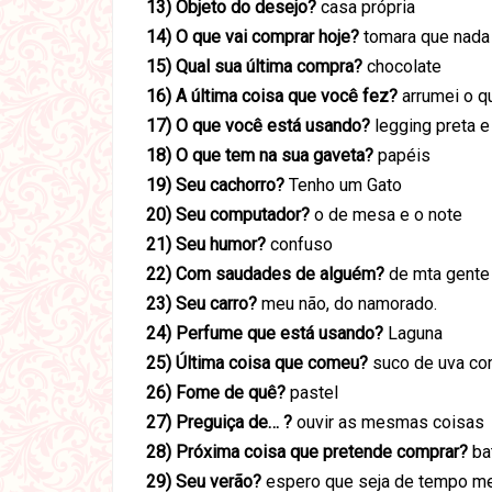
13) Objeto do desejo?
casa própria
14) O que vai comprar hoje?
tomara que nada
15) Qual sua última compra?
chocolate
16) A última coisa que você fez?
arrumei o q
17) O que você está usando?
legging preta e
18) O que tem na sua gaveta?
papéis
19) Seu cachorro?
Tenho um Gato
20) Seu computador?
o de mesa e o note
21) Seu humor?
confuso
22) Com saudades de alguém?
de mta gente
23) Seu carro?
meu não, do namorado.
24) Perfume que está usando?
Laguna
25) Última coisa que comeu?
suco de uva co
26) Fome de quê?
pastel
27) Preguiça de… ?
ouvir as mesmas coisas
28) Próxima coisa que pretende comprar?
ba
29) Seu verão?
espero que seja de tempo m