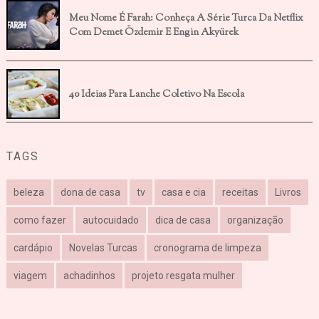
Meu Nome É Farah: Conheça A Série Turca Da Netflix
Com Demet Özdemir E Engin Akyürek
40 Ideias Para Lanche Coletivo Na Escola
TAGS
beleza
dona de casa
tv
casa e cia
receitas
Livros
como fazer
autocuidado
dica de casa
organização
cardápio
Novelas Turcas
cronograma de limpeza
viagem
achadinhos
projeto resgata mulher