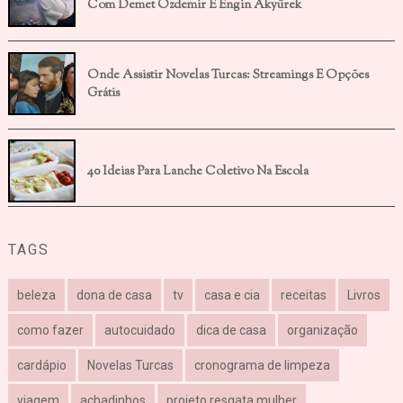
Com Demet Özdemir E Engin Akyürek
Onde Assistir Novelas Turcas: Streamings E Opções
Grátis
40 Ideias Para Lanche Coletivo Na Escola
TAGS
beleza
dona de casa
tv
casa e cia
receitas
Livros
como fazer
autocuidado
dica de casa
organização
cardápio
Novelas Turcas
cronograma de limpeza
viagem
achadinhos
projeto resgata mulher