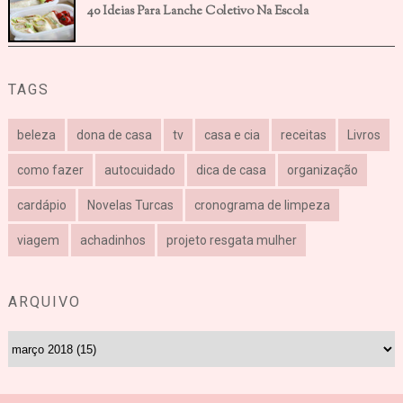
40 Ideias Para Lanche Coletivo Na Escola
TAGS
beleza
dona de casa
tv
casa e cia
receitas
Livros
como fazer
autocuidado
dica de casa
organização
cardápio
Novelas Turcas
cronograma de limpeza
viagem
achadinhos
projeto resgata mulher
ARQUIVO