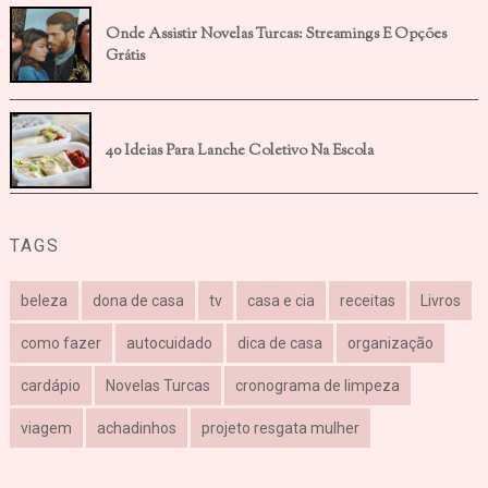
Onde Assistir Novelas Turcas: Streamings E Opções
Grátis
40 Ideias Para Lanche Coletivo Na Escola
TAGS
beleza
dona de casa
tv
casa e cia
receitas
Livros
como fazer
autocuidado
dica de casa
organização
cardápio
Novelas Turcas
cronograma de limpeza
viagem
achadinhos
projeto resgata mulher