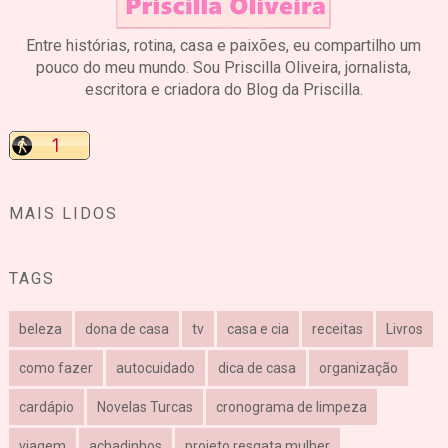
Entre histórias, rotina, casa e paixões, eu compartilho um
pouco do meu mundo. Sou Priscilla Oliveira, jornalista,
escritora e criadora do Blog da Priscilla.
MAIS LIDOS
TAGS
beleza
dona de casa
tv
casa e cia
receitas
Livros
como fazer
autocuidado
dica de casa
organização
cardápio
Novelas Turcas
cronograma de limpeza
viagem
achadinhos
projeto resgata mulher