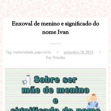
Enxoval de menino e significado do
nome Ivan
Tag:
maternidade
,
papo torto
setembro 18, 2015
Por:
Priscilla