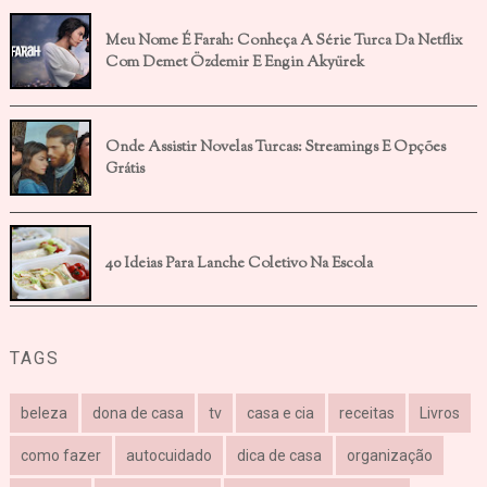
Meu Nome É Farah: Conheça A Série Turca Da Netflix
Com Demet Özdemir E Engin Akyürek
Onde Assistir Novelas Turcas: Streamings E Opções
Grátis
40 Ideias Para Lanche Coletivo Na Escola
TAGS
beleza
dona de casa
tv
casa e cia
receitas
Livros
como fazer
autocuidado
dica de casa
organização