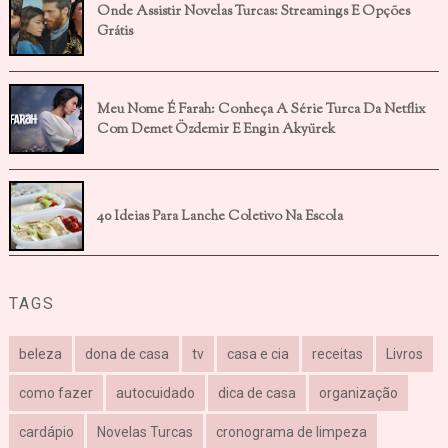
Onde Assistir Novelas Turcas: Streamings E Opções
Grátis
Meu Nome É Farah: Conheça A Série Turca Da Netflix
Com Demet Özdemir E Engin Akyürek
40 Ideias Para Lanche Coletivo Na Escola
TAGS
beleza
dona de casa
tv
casa e cia
receitas
Livros
como fazer
autocuidado
dica de casa
organização
cardápio
Novelas Turcas
cronograma de limpeza