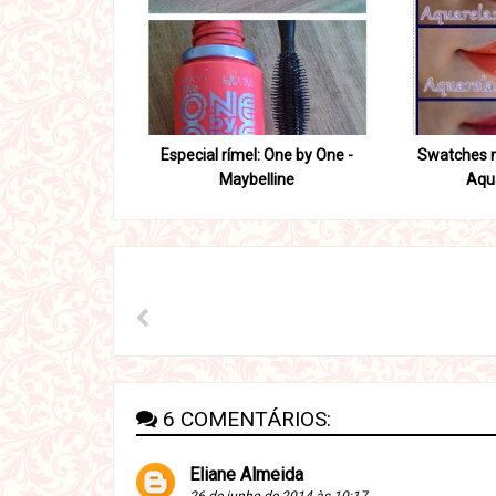
Especial rímel: One by One -
Swatches m
Maybelline
Aqu
6 COMENTÁRIOS:
Eliane Almeida