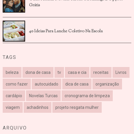
Grátis
40 Ideias Para Lanche Coletivo Na Escola
TAGS
beleza
dona de casa
tv
casa e cia
receitas
Livros
como fazer
autocuidado
dica de casa
organização
cardápio
Novelas Turcas
cronograma de limpeza
viagem
achadinhos
projeto resgata mulher
ARQUIVO