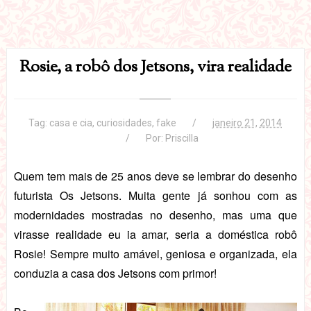
Rosie, a robô dos Jetsons, vira realidade
Tag:
casa e cia
,
curiosidades
,
fake
janeiro 21, 2014
Por:
Priscilla
Quem tem mais de 25 anos deve se lembrar do desenho
futurista Os Jetsons. Muita gente já sonhou com as
modernidades mostradas no desenho, mas uma que
virasse realidade eu ia amar, seria a doméstica robô
Rosie! Sempre muito amável, geniosa e organizada, ela
conduzia a casa dos Jetsons com primor!