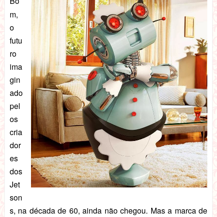
Bo
m,
o
futu
ro
ima
gin
ado
pel
os
cria
dor
es
dos
Jet
son
s, na década de 60, ainda não chegou. Mas a marca de