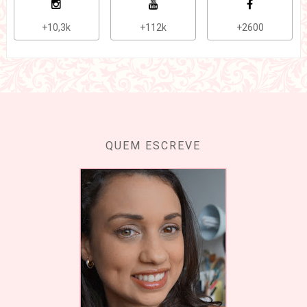
+10,3k
+112k
+2600
QUEM ESCREVE