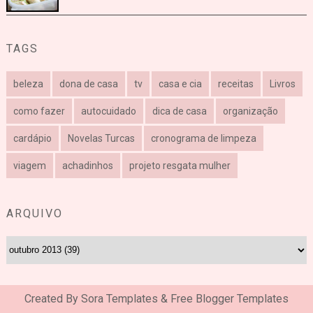
TAGS
beleza
dona de casa
tv
casa e cia
receitas
Livros
como fazer
autocuidado
dica de casa
organização
cardápio
Novelas Turcas
cronograma de limpeza
viagem
achadinhos
projeto resgata mulher
ARQUIVO
Created By
Sora Templates
&
Free Blogger Templates