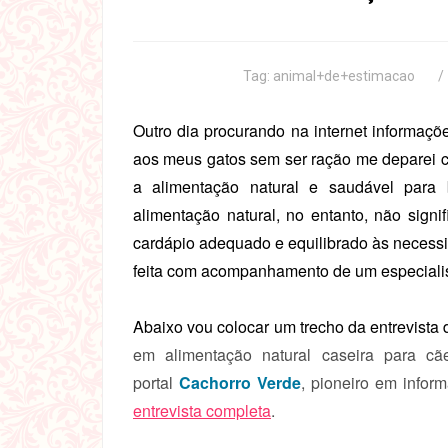
Tag:
animal+de+estimacao
Outro dia procurando na internet informaçõ
aos meus gatos sem ser ração me deparei c
a alimentação natural e saudável para 
alimentação natural, no entanto, não sign
cardápio adequado e equilibrado às necessi
feita com acompanhamento de um especialis
Abaixo vou colocar um trecho da entrevista
em alimentação natural caseira para cãe
portal
Cachorro Verde
, pioneiro em infor
entrevista completa
.