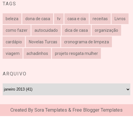
TAGS
beleza
dona de casa
tv
casa e cia
receitas
Livros
como fazer
autocuidado
dica de casa
organização
cardápio
Novelas Turcas
cronograma de limpeza
viagem
achadinhos
projeto resgata mulher
ARQUIVO
Created By
Sora Templates
&
Free Blogger Templates