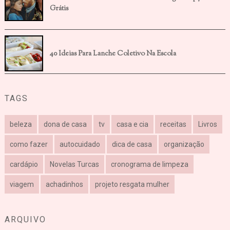
Grátis
40 Ideias Para Lanche Coletivo Na Escola
TAGS
beleza
dona de casa
tv
casa e cia
receitas
Livros
como fazer
autocuidado
dica de casa
organização
cardápio
Novelas Turcas
cronograma de limpeza
viagem
achadinhos
projeto resgata mulher
ARQUIVO